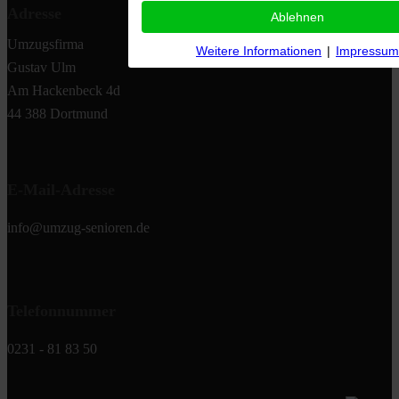
Adresse
Ablehnen
Umzugsfirma
Weitere Informationen
|
Impressum
Gustav Ulm
Am Hackenbeck 4d
44 388 Dortmund
E-Mail-Adresse
info@umzug-senioren.de
Telefonnummer
0231 - 81 83 50