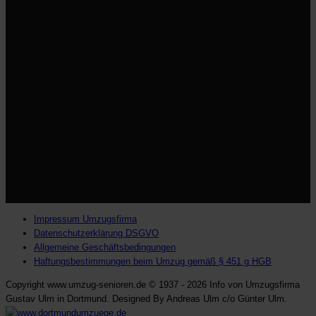
Impressum Umzugsfirma
Datenschutzerklärung DSGVO
Allgemeine Geschäftsbedingungen
Haftungsbestimmungen beim Umzug gemäß § 451 g HGB
Copyright www.umzug-senioren.de © 1937 - 2026 Info von Umzugsfirma
Gustav Ulm in Dortmund. Designed By Andreas Ulm c/o Günter Ulm.