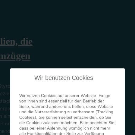
ien, die
Umzügen
Wir benutzen Cookies
Styroporplatten,
ezielles
Wir nutzen Cookies auf unserer Website. Einige
isch steht für
von ihnen sind essenziell für den Betrieb der
Seite, während andere uns helfen, diese Website
Verpackung zur
und die Nutzererfahrung zu verbessern (Tracking
n einen
Cookies). Sie können selbst entscheiden, ob Sie
die Cookies zulassen möchten. Bitte beachten Sie,
er oder
dass bei einer Ablehnung womöglich nicht mehr
chende Erfahrung
alle Funktionalitäten der Seite zur Verfügung