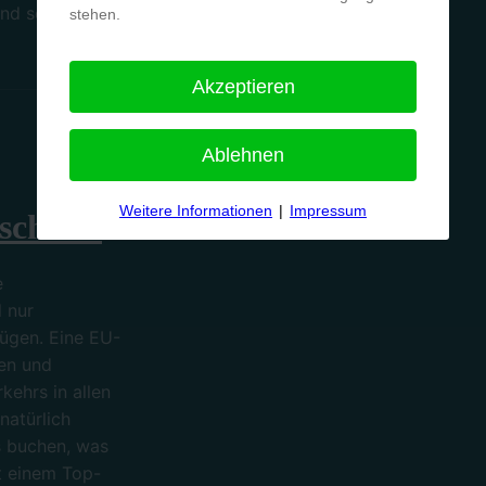
d sorgfältig
stehen.
Akzeptieren
Ablehnen
Weitere Informationen
|
Impressum
schutz.
e
l nur
ügen. Eine EU-
en und
kehrs in allen
atürlich
s buchen, was
t einem Top-