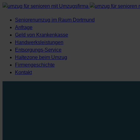
Seniorenumzug im Raum Dortmund
Anfrage
Geld von Krankenkasse
Handwerksleistungen
Entsorgungs-Service
Haltezone beim Umzug
Firmengeschichte
Kontakt